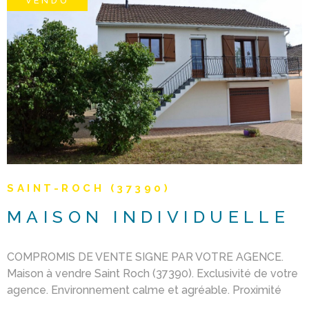
VENDU
kilomètres). Document non contractuel. Les prix indiqués
s'entendent honoraires d'agence 3.6 % inclus et Frais de
notaire en sus.
VOIR LE BIEN
SAINT-ROCH (37390)
MAISON INDIVIDUELLE
COMPROMIS DE VENTE SIGNE PAR VOTRE AGENCE.
Maison à vendre Saint Roch (37390). Exclusivité de votre
agence. Environnement calme et agréable. Proximité
immédiate du centre bourg et des écoles. 1er étage: 70