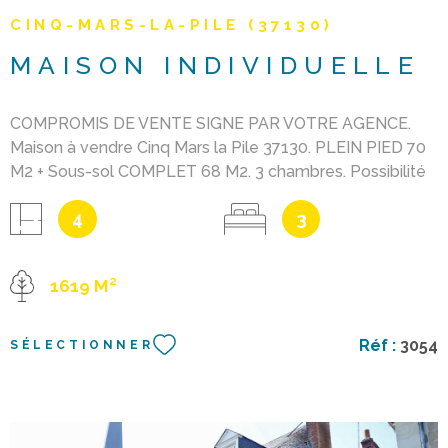
CINQ-MARS-LA-PILE (37130)
MAISON INDIVIDUELLE
COMPROMIS DE VENTE SIGNE PAR VOTRE AGENCE.
Maison à vendre Cinq Mars la Pile 37130. PLEIN PIED 70
M2 + Sous-sol COMPLET 68 M2. 3 chambres. Possibilité
d'ouvrir la cuisine sur le séjour. Jardin de 1619 M2
4
3
entièrement clos et arboré. Possibilité de garer plusieurs
voitures. Tout à l'égout 2016. Proximité Immédiate du
centre ville et du supermarché. Arrêt de bus sur place.
1619 M²
Proche Saint Etienne de Chigny 37230. 20 kilomètres de
Tours (25 minutes en voiture) et proche accès A85. Le
prix indiqué s'entend honoraires d'agence inclus et frais
Réf :
3054
SÉLECTIONNER
de notaire en sus.