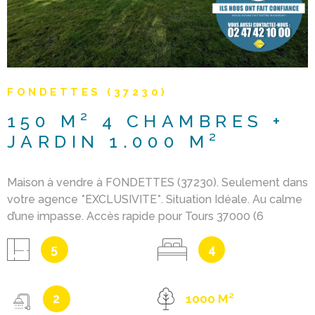
FONDETTES (37230)
150 M² 4 CHAMBRES +
JARDIN 1.000 M²
Maison à vendre à FONDETTES (37230). Seulement dans
votre agence *EXCLUSIVITE*. Situation Idéale. Au calme
d’une impasse. Accès rapide pour Tours 37000 (6
kilomètres 11 minutes). Environnement très calme. 150
5
4
m² habitables + garage 23 M² + jardin entièrement clos et
arboré sans vis-à-vis 1.000 M². Rez-de-chaussée : Entrée
séparée avec placard 10.8 M², Séjour 30.5 M2 + cuisine
2
1000 M²
moderne 10.18 M² donnant accès à une vérandas 25 M²,