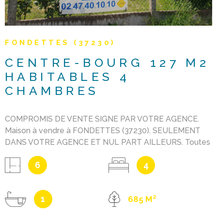
FONDETTES (37230)
CENTRE-BOURG 127 M2
HABITABLES 4
CHAMBRES
COMPROMIS DE VENTE SIGNE PAR VOTRE AGENCE.
Maison à vendre à FONDETTES (37230). SEULEMENT
DANS VOTRE AGENCE ET NUL PART AILLEURS. Toutes
commodités sur place (boulangerie, charcuterie,
6
4
fromager, restaurants, supermarché, marché couvert,
écoles, commerces, parc de jeux pour enfants, Arrêt de
bus Fil bleu etc.). 127 M2 habitables + garage 26 M2 et
1
685 M²
buanderie 12 M2. Entrée séparée 8.24 M2 + séjour avec
cheminée 35 M2 + cuisine aménagée 12 M2. 4 chambres