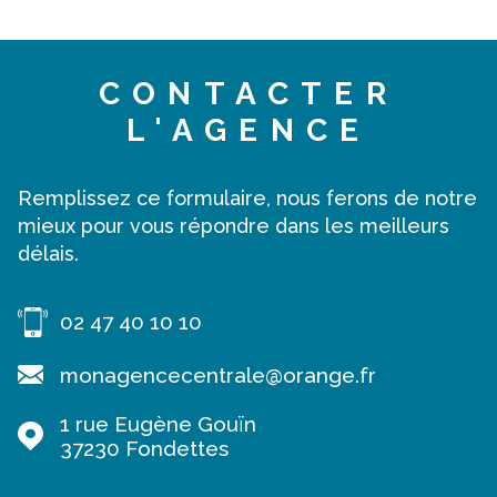
Nord-Ouest de Saint-Cyr-sur-Loire. Document non
contractuel. Les prix indiqués s'entendent honoraires
d'agence inclus à la charge du vendeur et frais de
CONTACTER
mutation en sus.
L'AGENCE
Remplissez ce formulaire, nous ferons de notre
mieux pour vous répondre dans les meilleurs
délais.
02 47 40 10 10
monagencecentrale@orange.fr
1 rue Eugène Gouïn
37230
Fondettes