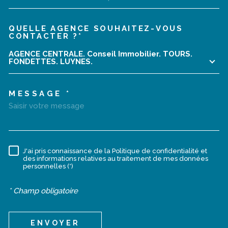
QUELLE AGENCE SOUHAITEZ-VOUS
TRAD_MELTEM_VOREDEMA
CONTACTER ?*
AGENCE CENTRALE. Conseil Immobilier. TOURS.
FONDETTES. LUYNES.
MESSAGE *
J'ai pris connaissance de la Politique de confidentialité et
RÈGLEMENTATION
des informations relatives au traitement de mes données
personnelles (*)
* Champ obligatoire
ENVOYER