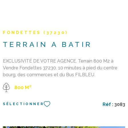
FONDETTES (37230)
TERRAIN A BATIR
EXCLUSIVITÉ DE VOTRE AGENCE. Terrain 800 M2 à
Vendre Fondettes 37230. 10 minutes à pied du centre
bourg, des commerces et du Bus FILBLEU.
EMPLACEMENT TRÈS CALME. IDÉAL primo-accédant
800 M²
(TERRAIN ÉLIGIBLE NOUVEAU PTZ). Largeur de Façade
40 Mètres. Accès facile et rapide pour TOURS et la
rocade autoroutière. Exposition plein-sud sans vis-à-vis
Réf :
3083
SÉLECTIONNER
(Belles vues sur la campagne environnante). Tout à
l'égout et Gaz de ville en limite du terrain. Eau et
électricité = Raccordé. Zone UD du plan local