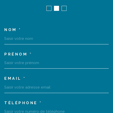
NOM *
TRAD_MELTEM_VOSCOORD
PRÉNOM *
EMAIL *
TÉLÉPHONE *