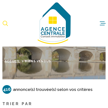
Aller
Aller
Aller
Aller
à
à
au
au
:
la
menu
contenu
recherche
principal
ACCUEI
ACHET
IMMO
ACCUEIL
BIENS VENDUS
PROFE
ESTIME
416
annonce(s) trouvée(s) selon vos critères
BIENS 
TRIER PAR