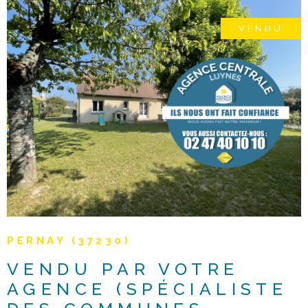
d'urbanisme. Document non contractuel. Les prix
indiqués s'entendent honoraires d'agence inclus et frais
VENDU
de notaire en sus.
VOIR LE BIEN
PERNAY (37230)
VENDU PAR VOTRE
AGENCE (SPÉCIALISTE