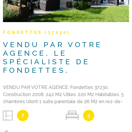
FONDETTES (37230)
VENDU PAR VOTRE
AGENCE. LE
SPÉCIALISTE DE
FONDETTES.
VENDU PAR VOTRE AGENCE. Fondettes 37230.
Construction 2008. 242 M2 Utiles. 220 M2 Habitables. 5
chambres (dont 1 suite parentale de 26 M2 en rez-de-
chaussée avec dressing et salle d'eau). Séjour + de 70
7
5
m2 (avec cuisine ouverte et Porte à galandage pouvant
séparer le coin repas de la pièce de vie). Baie vitrée
ouvrant sur terrasse 50 M2 avec pergola. Jardin paysagé