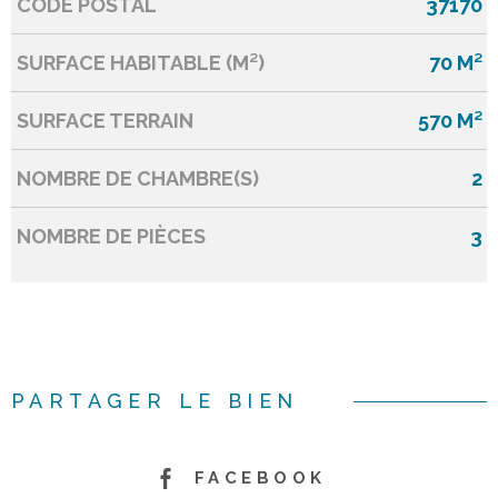
CODE POSTAL
37170
Caractérisque
Valeurs
SURFACE HABITABLE (M²)
70 M²
SURFACE TERRAIN
570 M²
NOMBRE DE CHAMBRE(S)
2
NOMBRE DE PIÈCES
3
PARTAGER LE BIEN
FACEBOOK