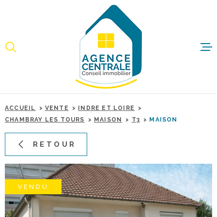
Aller
Aller
Aller
Aller
à
à
au
au
:
la
menu
contenu
recherche
principal
ACCUEI
ACHET
ACCUEIL
VENTE
INDRE ET LOIRE
IMMO
CHAMBRAY LES TOURS
MAISON
T3
MAISON
PROFE
RETOUR
ESTIME
VENDU
BIENS 