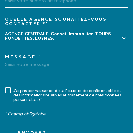
QUELLE AGENCE SOUHAITEZ-VOUS
TRAD_MELTEM_VOREDEMA
CONTACTER ?*
AGENCE CENTRALE. Conseil Immobilier. TOURS.
FONDETTES. LUYNES.
MESSAGE *
J'ai pris connaissance de la Politique de confidentialité et
RÈGLEMENTATION
des informations relatives au traitement de mes données
personnelles (*)
* Champ obligatoire
ENVOYER