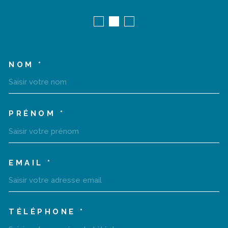
NOM *
TRAD_MELTEM_VOSCOORD
PRÉNOM *
EMAIL *
TÉLÉPHONE *