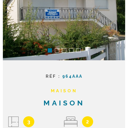
ACTUAL
NOTRE
AGENC
CONTA
RÉF :
964AAA
MAISON
MAISON
3
2