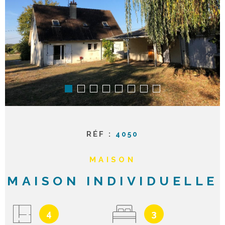
ACTUAL
NOTRE
AGENC
CONTA
RÉF :
4050
MAISON
MAISON INDIVIDUELLE
4
3