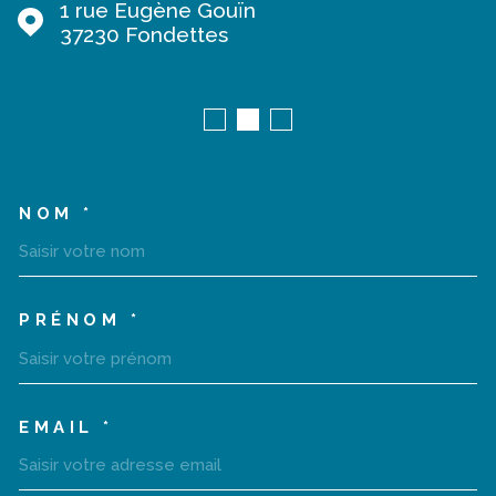
1 rue Eugène Gouïn
37230
Fondettes
NOM *
TRAD_MELTEM_VOSCOORD
PRÉNOM *
EMAIL *