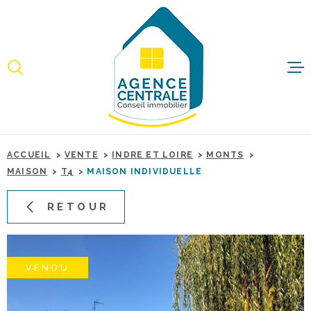
Aller
Aller
Aller
Aller
à
à
au
au
:
la
menu
contenu
recherche
principal
ACCUEI
ACHET
ACCUEIL
VENTE
INDRE ET LOIRE
MONTS
IMMO
MAISON
T4
MAISON INDIVIDUELLE
PROFE
RETOUR
ESTIME
VENDU
BIENS 