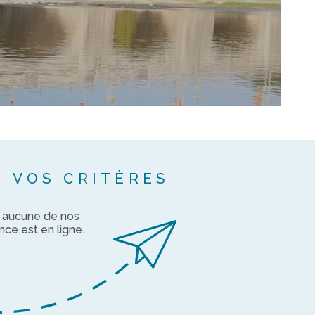
ACTUALIT
NOTRE A
CONTACT
 VOS CRITÈRES
z aucune de nos
nce est en ligne.