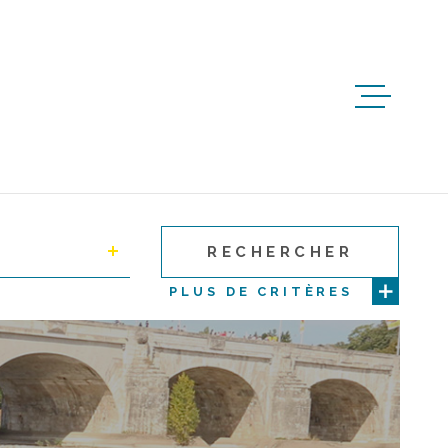
ACCUEIL
ACHETER
RECHERCHER
IMMO
PROFESS
PLUS DE CRITÈRES
ESTIMER
BIENS V