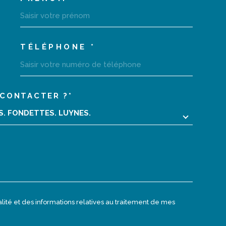
COORDONNEES
TÉLÉPHONE *
CONTACTER ?*
02 47 40 10 10
EDEMANDE
RS. FONDETTES. LUYNES.
monagencecentrale@orange.fr
7 place des victoires
37230
Luynes
ialité et des informations relatives au traitement de mes