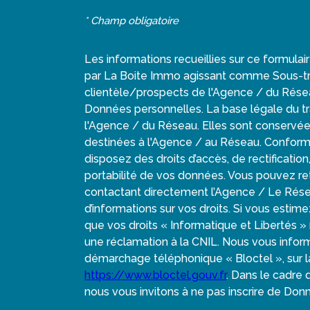
* Champ obligatoire
Les informations recueillies sur ce formulai
par La Boite Immo agissant comme Sous-trai
clientèle/prospects de l'Agence / du Rése
Données personnelles. La base légale du tra
l'Agence / du Réseau. Elles sont conservé
destinées à l'Agence / au Réseau. Conformém
disposez des droits d’accès, de rectification
portabilité de vos données. Vous pouvez r
contactant directement l’Agence / Le Rése
d’informations sur vos droits. Si vous estim
que vos droits « Informatique et Libertés 
une réclamation à la CNIL. Nous vous informo
démarchage téléphonique « Bloctel », sur la
https://www.bloctel.gouv.fr
. Dans le cadre
nous vous invitons à ne pas inscrire de Donn