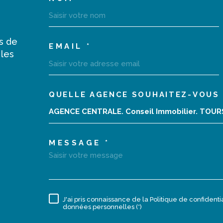
TRAD_MELTEM_VOS
s de
EMAIL *
 les
QUELLE AGENCE SOUHAITEZ-VOUS 
02 47 40 10 10
TRAD_MELTEM_VOR
AGENCE CENTRALE. Conseil Immobilier. TOU
monagencecentrale@orange.fr
MESSAGE *
18 rue de la Grosse Tour
37000
Tours
J'ai pris connaissance de la Politique de confident
RÈGLEMENTATION
données personnelles (*)