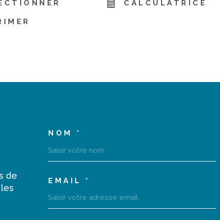
ECTIONNER
CALCULATRICE
RIMER
NOM *
TRAD_MELTEM_VOS
s de
EMAIL *
 les