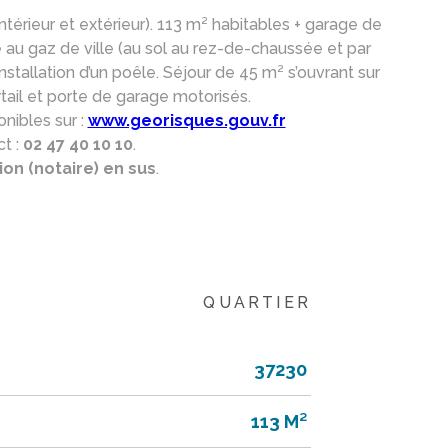
ntérieur et extérieur). 113 m² habitables + garage de
au gaz de ville (au sol au rez-de-chaussée et par
’installation d’un poêle. Séjour de 45 m² s’ouvrant sur
ail et porte de garage motorisés.
nibles sur :
www.georisques.gouv.fr
t :
02 47 40 10 10
.
ion (notaire) en sus
.
QUARTIER
37230
113 M²