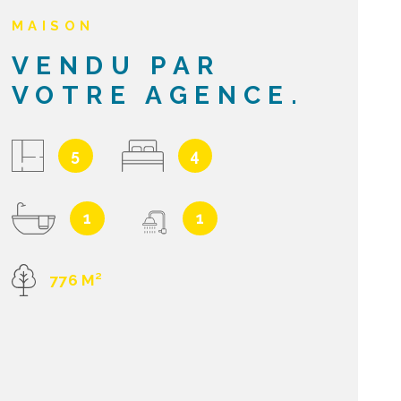
MAISON
ACTUALIT
VENDU PAR
VOTRE AGENCE.
NOTRE A
5
4
CONTACT
1
1
776 M²