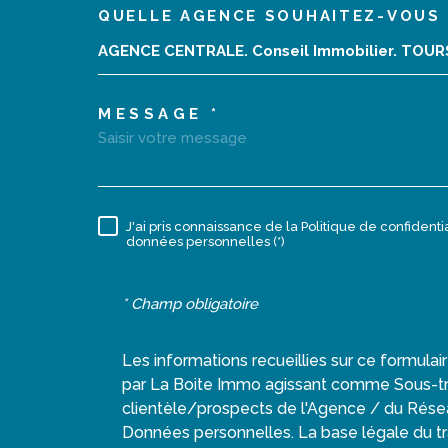
QUELLE AGENCE SOUHAITEZ-VOUS 
02 47 40 10 10
TRAD_MELTEM_VOR
AGENCE CENTRALE. Conseil Immobilier. TOU
monagencecentrale@orange.fr
MESSAGE *
18 rue de la Grosse Tour
37000
Tours
J'ai pris connaissance de la Politique de confident
RÈGLEMENTATION
données personnelles (*)
* Champ obligatoire
Les informations recueillies sur ce formulai
par La Boite Immo agissant comme Sous-trai
clientèle/prospects de l'Agence / du Rése
Données personnelles. La base légale du tra