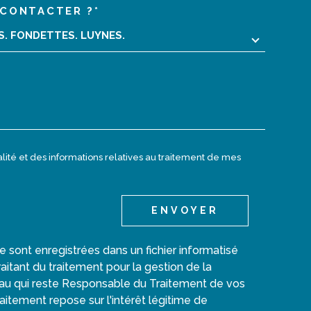
CONTACTER ?*
02 47 40 10 10
EDEMANDE
RS. FONDETTES. LUYNES.
monagencecentrale@orange.fr
7 place des victoires
37230
Luynes
ialité et des informations relatives au traitement de mes
ENVOYER
re sont enregistrées dans un fichier informatisé
tant du traitement pour la gestion de la
au qui reste Responsable du Traitement de vos
itement repose sur l'intérêt légitime de