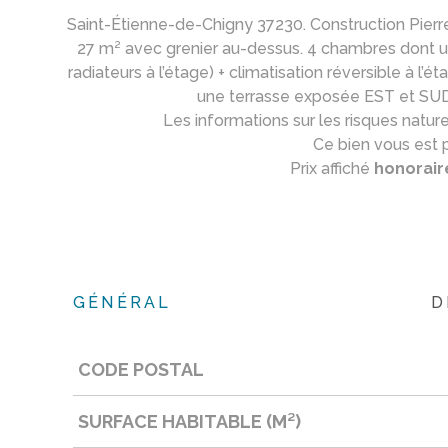
Saint-Étienne-de-Chigny 37230. Construction Pierre e
27 m² avec grenier au-dessus. 4 chambres dont un
radiateurs à l’étage) + climatisation réversible à l’é
une terrasse exposée EST et SUD 
Les informations sur les risques natur
Ce bien vous est 
Prix affiché
honorair
GÉNÉRAL
D
CODE POSTAL
Caractérisque
Valeurs
SURFACE HABITABLE (M²)