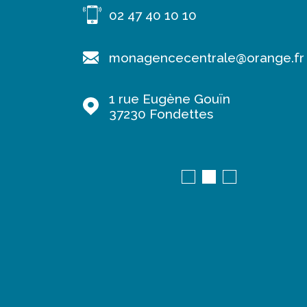
02 47 40 10 10
range.fr
monagencecentrale@orange.fr
1 rue Eugène Gouïn
37230
Fondettes