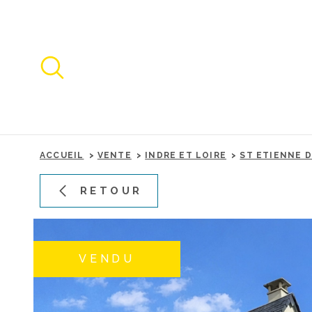
Aller
Aller
Aller
Aller
à
à
au
au
:
la
menu
contenu
recherche
principal
ACCUEIL
VENTE
INDRE ET LOIRE
ST ETIENNE 
RETOUR
VENDU