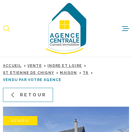
Aller
Aller
Aller
Aller
à
à
au
au
:
la
menu
contenu
recherche
principal
ACCUEI
ACHET
ACCUEIL
VENTE
INDRE ET LOIRE
IMMO
ST ETIENNE DE CHIGNY
MAISON
T6
PROFE
VENDU PAR VOTRE AGENCE
RETOUR
ESTIME
BIENS 
VENDU