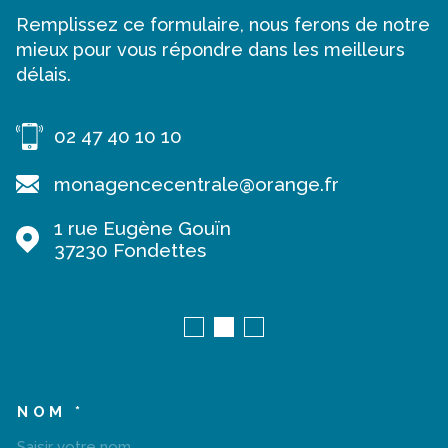
Remplissez ce formulaire, nous ferons de notre
mieux pour vous répondre dans les meilleurs
délais.
02 47 40 10 10
monagencecentrale@orange.fr
1 rue Eugène Gouïn
37230
Fondettes
NOM *
TRAD_MELTEM_VOSCOORD