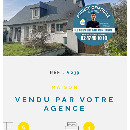
ACTUAL
NOTRE
AGENC
CONTA
RÉF :
V239
MAISON
VENDU PAR VOTRE
AGENCE
6
4