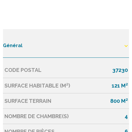
Général
CODE POSTAL
37230
Caractérisque
Valeurs
SURFACE HABITABLE (M²)
121 M²
SURFACE TERRAIN
800 M²
NOMBRE DE CHAMBRE(S)
4
NOMBRE DE PIÈCES
6