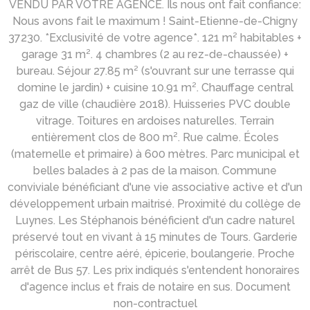
VENDU PAR VOTRE AGENCE. Ils nous ont fait confiance:
Nous avons fait le maximum ! Saint-Etienne-de-Chigny
37230. *Exclusivité de votre agence*. 121 m² habitables +
garage 31 m². 4 chambres (2 au rez-de-chaussée) +
bureau. Séjour 27.85 m² (s'ouvrant sur une terrasse qui
domine le jardin) + cuisine 10.91 m². Chauffage central
gaz de ville (chaudière 2018). Huisseries PVC double
vitrage. Toitures en ardoises naturelles. Terrain
entièrement clos de 800 m². Rue calme. Écoles
(maternelle et primaire) à 600 mètres. Parc municipal et
belles balades à 2 pas de la maison. Commune
conviviale bénéficiant d'une vie associative active et d'un
développement urbain maitrisé. Proximité du collège de
Luynes. Les Stéphanois bénéficient d'un cadre naturel
préservé tout en vivant à 15 minutes de Tours. Garderie
périscolaire, centre aéré, épicerie, boulangerie. Proche
arrêt de Bus 57. Les prix indiqués s'entendent honoraires
d'agence inclus et frais de notaire en sus. Document
non-contractuel