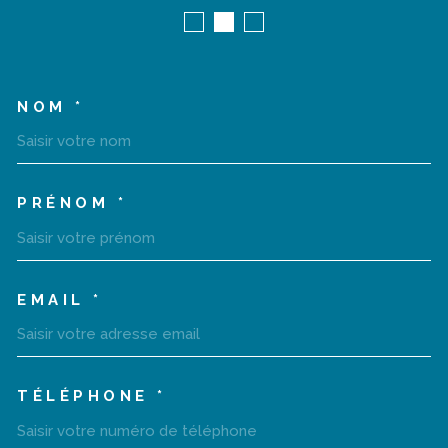
NOM *
TRAD_MELTEM_VOSCOORD
PRÉNOM *
EMAIL *
TÉLÉPHONE *