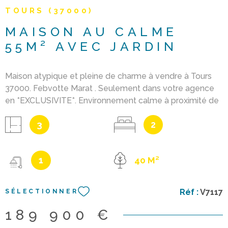
inclus , à la charge du vendeur, hors frais de notaire.
TOURS (37000)
MAISON AU CALME
55M² AVEC JARDIN
Maison atypique et pleine de charme à vendre à Tours
37000. Febvotte Marat . Seulement dans votre agence
en *EXCLUSIVITE*. Environnement calme à proximité de
toutes commodités pour cette maison de 55m²
3
2
habitables avec jardin 40m². Rez-de-chaussée : Pièce
de vie ouverte sur une cuisine aménagée ouverte sur le
salon 25.50m². Rez-de-jardin : 1 chambre d’enfant ou
1
40 M²
bureau 7.80m², 1 chambre parentale 10.12m² avec salle
d'eau 5.79m², véranda 8.77m² ouverte sur le jardin. Jardin
clos 40m² avec de terrasse récente 2026. Confort et
Réf :
V7117
SÉLECTIONNER
équipements : Ballon d’eau chaude électrique 2024
panneaux solaires installés en 2024 cheminée +
189 900 €
radiateurs éléctriques Huisseries en PVC double vitrage