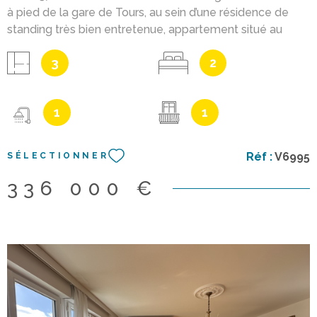
à pied de la gare de Tours, au sein d’une résidence de
standing très bien entretenue, appartement situé au
premier étage (avec ascenseur) d’une superficie de 80
3
2
m² habitables + magnifique terrasse de 43 m², rare en
centre-ville ! + parking en sous-sol + cave. Appartement
entièrement rénové en 2019, disposant de deux
1
1
chambres (13,8 et 10,8 m²), dont une avec placard
aménagé et l’autre avec bureau et rangements sur
mesure. Séjour avec cuisine aménagée ouverte de 50
Réf :
V6995
SÉLECTIONNER
m², dont 20,5 m² de salon, s’ouvrant sur la terrasse. La
cuisine dispose également d’un balcon de 3 m² exposé
336 000 €
plein sud. Charges de copropriété : env. 420 €/mois
incluant chauffage collectif et eau chaude. Copropriété
de 38 lots (dont 16 principaux). Aucune procédure en
cours. DPE : D et GES : D. Consultez les risques naturels
et technologiques sur : www.georisques.gouv.fr Cette
maison vous est proposée à la vente par l’ Agence
Centrale de Luynes . Contactez-nous au 02 47 40 10 10 .