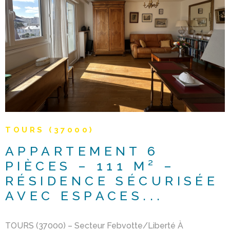
Les prix indiqués s’entendent honoraires d’agence inclus,
à la charge d l'acquéreur d'un montant de 5%, hors frais
de mutation (notaire).
VOIR LE BIEN
TOURS (37000)
APPARTEMENT 6
PIÈCES – 111 M² –
RÉSIDENCE SÉCURISÉE
AVEC ESPACES...
TOURS (37000) – Secteur Febvotte/Liberté À