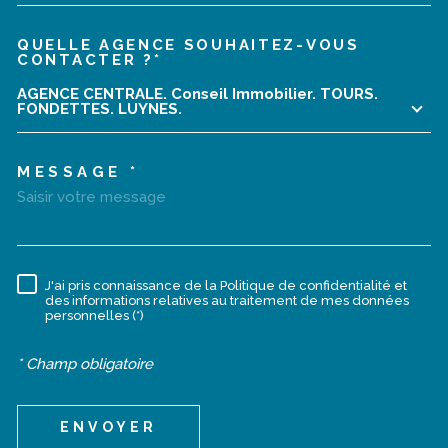
QUELLE AGENCE SOUHAITEZ-VOUS
TRAD_MELTEM_VOREDEMA
CONTACTER ?*
AGENCE CENTRALE. Conseil Immobilier. TOURS.
FONDETTES. LUYNES.
MESSAGE *
J'ai pris connaissance de la Politique de confidentialité et
RÈGLEMENTATION
des informations relatives au traitement de mes données
personnelles (*)
* Champ obligatoire
ENVOYER