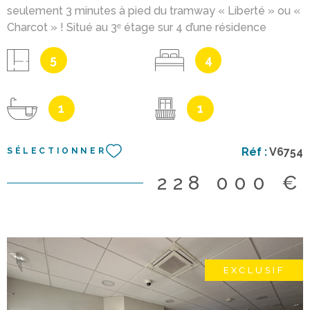
seulement 3 minutes à pied du tramway « Liberté » ou «
Charcot » ! Situé au 3ᵉ étage sur 4 d’une résidence
sécurisée, entièrement clôturée et agrémentée
5
4
d’espaces verts , cet appartement lumineux et très bien
entretenu offre un cadre de vie calme et verdoyant à
proximité immédiate des transports, écoles et
1
1
commerces. D’une superficie de 111 m² habitables , il se
compose d’une vaste entrée , d’un salon/séjour de 35,5
m² ouvrant sur un deux balcons plein sud , d’une cuisine
Réf :
V6754
SÉLECTIONNER
aménagée séparée de 9,55 m² avec cellier attenant , et
de 4 chambres dont certaines avec placards. Nombreux
228 000 €
rangements, huisseries PVC double vitrage , murs
périphériques isolés , et aucune anomalie gaz/électricité
. En complément : Deux balcons exposés plein sud Cave
en sous-sol de 10,67 m² Nombreux stationnements
libres au sein de la résidence DPE : D – GES : D Charges
EXCLUSIF
de copropriété : 293 €/mois , incluant chauffage et eau
chaude . Copropriété de 230 lots , dont 115 lots
principaux . Ce bien vous est proposé en exclusivité par