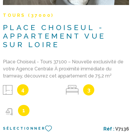
TOURS (37000)
PLACE CHOISEUL -
APPARTEMENT VUE
SUR LOIRE
Place Choiseul - Tours 37100 – Nouvelle exclusivité de
votre Agence Centrale À proximité immédiate du
tramway, découvrez cet appartement de 75,2 m²
habitables , situé au 4ᵉ et dernier étage d'une résidence
4
3
parfaitement entretenue, au calme et en retrait de la
place Choiseul. Le bien bénéficie d'une place de parking
couverte privative . Accessible par un ascenseur
1
desservant jusqu'au 3ᵉ étage , cet appartement
entièrement rénové offre 3 chambres ainsi qu'une
agréable pièce de vie de 30 m² , lumineuse, avec cuisine
Réf :
V7136
SÉLECTIONNER