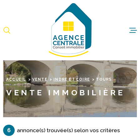
Aller
Aller
Aller
Aller
à
à
au
au
:
la
menu
contenu
recherche
principal
ACCUEI
ACHET
IMMO
ACCUEIL
VENTE
INDRE ET LOIRE
TOURS
PROFE
VENTE IMMOBILIÈRE
ESTIME
BIENS 
6
annonce(s) trouvée(s) selon vos critères