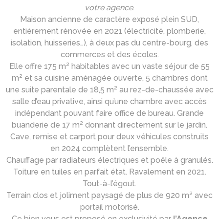
votre agence
.
Maison ancienne de caractère exposé plein SUD,
entièrement rénovée en 2021 (électricité, plomberie,
isolation, huisseries…), à deux pas du centre-bourg, des
commerces et des écoles.
Elle offre 175 m² habitables avec un vaste séjour de 55
m² et sa cuisine aménagée ouverte, 5 chambres dont
une suite parentale de 18,5 m² au rez-de-chaussée avec
salle d’eau privative, ainsi qu’une chambre avec accès
indépendant pouvant faire office de bureau. Grande
buanderie de 17 m² donnant directement sur le jardin.
Cave, remise et carport pour deux véhicules construits
en 2024 complètent l’ensemble.
Chauffage par radiateurs électriques et poêle à granulés.
Toiture en tuiles en parfait état. Ravalement en 2021.
Tout-à-l’égout.
Terrain clos et joliment paysagé de plus de 920 m² avec
portail motorisé.
Ce bien vous est proposé en exclusivité par
l’Agence