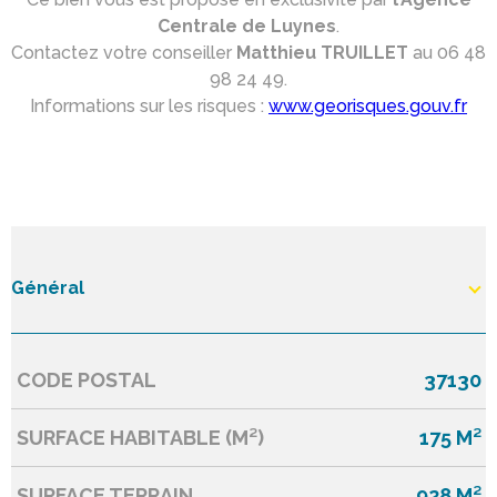
Centrale de Luynes
.
Contactez votre conseiller
Matthieu TRUILLET
au 06 48
98 24 49.
Informations sur les risques :
www.georisques.gouv.fr
Général
CODE POSTAL
37130
Caractérisque
Valeurs
SURFACE HABITABLE (M²)
175 M²
SURFACE TERRAIN
928 M²