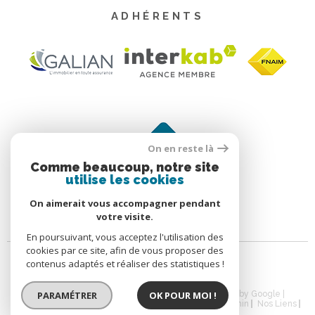
ADHÉRENTS
On en reste là
Comme beaucoup, notre site
utilise les cookies
On aimerait vous accompagner pendant
votre visite.
En poursuivant, vous acceptez l'utilisation des
cookies par ce site, afin de vous proposer des
contenus adaptés et réaliser des statistiques !
© 2026 | Tous droits réservés | Traduction powered by Google |
PARAMÉTRER
OK POUR MOI !
Nos Honoraires
Plan Du Site
Mentions Légales
Admin
Nos Liens
Politique RGPD
Cookies