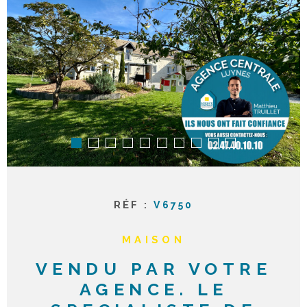
ACTUAL
NOTRE
AGENC
CONTA
RÉF :
V6750
MAISON
VENDU PAR VOTRE
AGENCE. LE