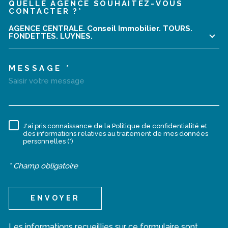
QUELLE AGENCE SOUHAITEZ-VOUS
TRAD_MELTEM_VOREDEMA
CONTACTER ?*
AGENCE CENTRALE. Conseil Immobilier. TOURS.
FONDETTES. LUYNES.
MESSAGE *
J'ai pris connaissance de la Politique de confidentialité et
RÈGLEMENTATION
des informations relatives au traitement de mes données
personnelles (*)
* Champ obligatoire
ENVOYER
Les informations recueillies sur ce formulaire sont