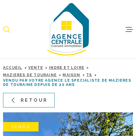
Aller
Aller
Aller
Aller
à
à
au
au
:
la
menu
contenu
recherche
principal
ACCUEI
ACHET
ACCUEIL
VENTE
INDRE ET LOIRE
IMMO
MAZIERES DE TOURAINE
MAISON
T6
PROFE
VENDU PAR VOTRE AGENCE LE SPECIALISTE DE MAZIERES
DE TOURAINE DEPUIS DE 20 ANS
RETOUR
ESTIME
BIENS 
VENDU