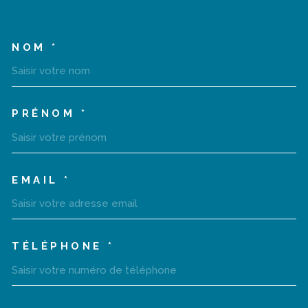
NOM *
TRAD_MELTEM_VOSCOORD
PRÉNOM *
EMAIL *
TÉLÉPHONE *