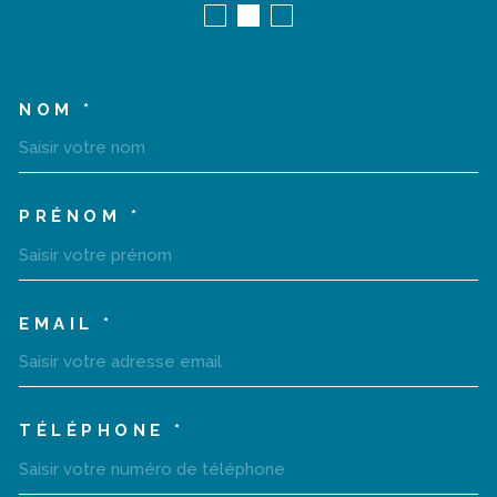
NOM *
TRAD_MELTEM_VOSCOORD
PRÉNOM *
EMAIL *
TÉLÉPHONE *