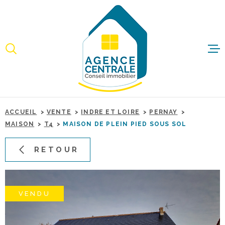
Aller
Aller
Aller
Aller
à
à
au
au
:
la
menu
contenu
recherche
principal
ACCUEI
ACHET
ACCUEIL
VENTE
INDRE ET LOIRE
PERNAY
IMMO
MAISON
T4
MAISON DE PLEIN PIED SOUS SOL
PROFE
RETOUR
ESTIME
VENDU
BIENS 