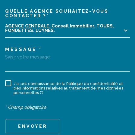
QUELLE AGENCE SOUHAITEZ-VOUS
TRAD_MELTEM_VOREDEMA
CONTACTER ?*
AGENCE CENTRALE. Conseil Immobilier. TOURS.
FONDETTES. LUYNES.
MESSAGE *
J'ai pris connaissance de la Politique de confidentialité et
RÈGLEMENTATION
des informations relatives au traitement de mes données
personnelles (*)
* Champ obligatoire
ENVOYER