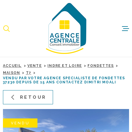
Aller
Aller
Aller
Aller
à
à
au
au
:
la
menu
contenu
recherche
principal
ACCUEI
ACHET
ACCUEIL
VENTE
INDRE ET LOIRE
FONDETTES
IMMO
MAISON
T7
PROFE
VENDU PAR VOTRE AGENCE SPECIALISTE DE FONDETTES
37230 DEPUIS DE 15 ANS CONTACTEZ DIMITRI MOALI
RETOUR
ESTIME
BIENS 
VENDU