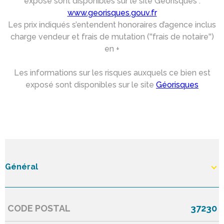
exposé sont disponibles sur le site Géorisques :
www.georisques.gouv.fr
Les prix indiqués s’entendent honoraires d’agence inclus
charge vendeur et frais de mutation (''frais de notaire'')
en +
Les informations sur les risques auxquels ce bien est
exposé sont disponibles sur le site
Géorisques
Général
CODE POSTAL
37230
Caractérisque
Valeurs