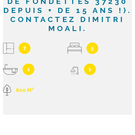
DE FONDETTES 37230
DEPUIS + DE 15 ANS !).
CONTACTEZ DIMITRI
MOALI.
7
5
1
1
600 M²