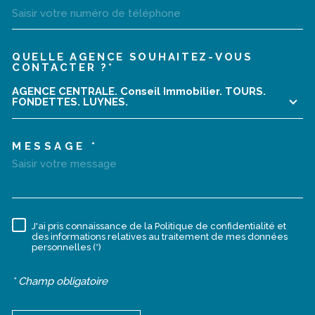
QUELLE AGENCE SOUHAITEZ-VOUS
TRAD_MELTEM_VOREDEMA
CONTACTER ?*
AGENCE CENTRALE. Conseil Immobilier. TOURS.
FONDETTES. LUYNES.
MESSAGE *
J'ai pris connaissance de la Politique de confidentialité et
RÈGLEMENTATION
des informations relatives au traitement de mes données
personnelles (*)
* Champ obligatoire