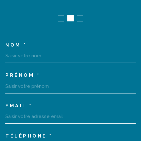
NOM *
TRAD_MELTEM_VOSCOORD
PRÉNOM *
EMAIL *
TÉLÉPHONE *