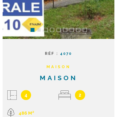
RÉF :
4070
MAISON
MAISON
4
2
486 M²