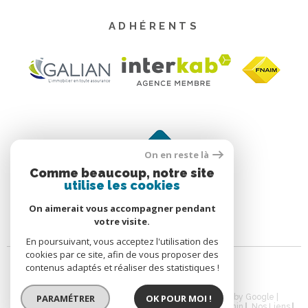
ADHÉRENTS
On en reste là
Comme beaucoup, notre site
utilise les cookies
On aimerait vous accompagner pendant
votre visite.
En poursuivant, vous acceptez l'utilisation des
cookies par ce site, afin de vous proposer des
contenus adaptés et réaliser des statistiques !
PARAMÉTRER
OK POUR MOI !
© 2026 | Tous droits réservés | Traduction powered by Google |
Nos Honoraires
Plan Du Site
Mentions Légales
Admin
Nos Liens