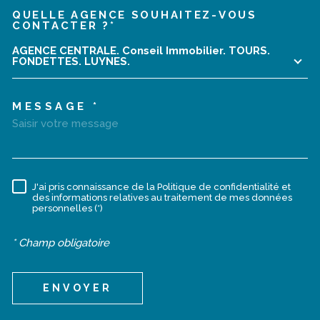
QUELLE AGENCE SOUHAITEZ-VOUS
TRAD_MELTEM_VOREDEMA
CONTACTER ?*
AGENCE CENTRALE. Conseil Immobilier. TOURS.
FONDETTES. LUYNES.
MESSAGE *
J'ai pris connaissance de la Politique de confidentialité et
RÈGLEMENTATION
des informations relatives au traitement de mes données
personnelles (*)
* Champ obligatoire
ENVOYER