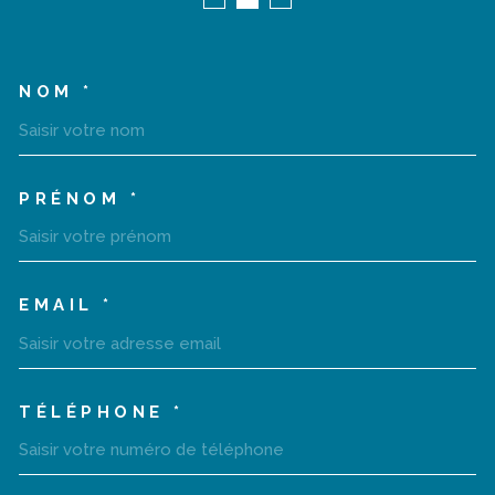
NOM *
TRAD_MELTEM_VOSCOORD
PRÉNOM *
EMAIL *
TÉLÉPHONE *