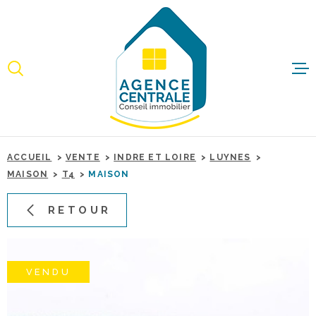
Aller
Aller
Aller
Aller
à
à
au
au
:
la
menu
contenu
recherche
principal
ACCUEI
ACHET
ACCUEIL
VENTE
INDRE ET LOIRE
LUYNES
IMMO
MAISON
T4
MAISON
PROFE
RETOUR
ESTIME
VENDU
BIENS 