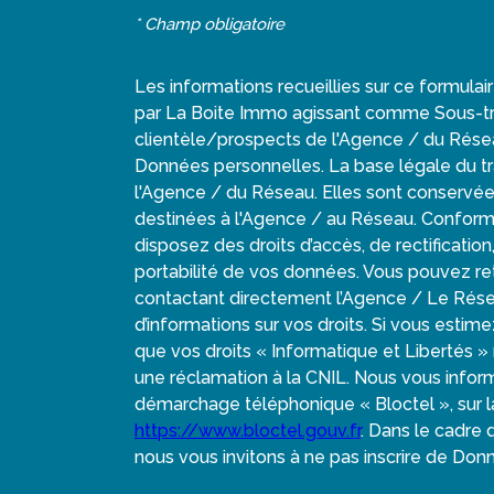
* Champ obligatoire
Les informations recueillies sur ce formulai
par La Boite Immo agissant comme Sous-trai
clientèle/prospects de l'Agence / du Rése
Données personnelles. La base légale du tra
l'Agence / du Réseau. Elles sont conservé
destinées à l'Agence / au Réseau. Conformém
disposez des droits d’accès, de rectification
portabilité de vos données. Vous pouvez r
contactant directement l’Agence / Le Rése
d’informations sur vos droits. Si vous estim
que vos droits « Informatique et Libertés 
une réclamation à la CNIL. Nous vous informo
démarchage téléphonique « Bloctel », sur la
https://www.bloctel.gouv.fr
. Dans le cadre
nous vous invitons à ne pas inscrire de Donn