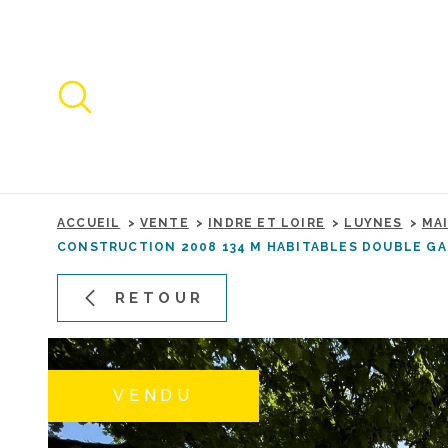
Aller
Aller
Aller
Aller
à
à
au
au
:
la
menu
contenu
recherche
principal
ACCUEIL
VENTE
INDRE ET LOIRE
LUYNES
MA
CONSTRUCTION 2008 134 M HABITABLES DOUBLE GA
RETOUR
VENDU