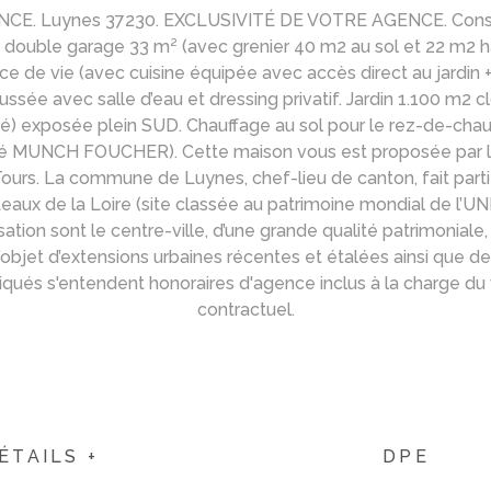
 Luynes 37230. EXCLUSIVITÉ DE VOTRE AGENCE. Construct
s + double garage 33 m² (avec grenier 40 m2 au sol et 22 m2
èce de vie (avec cuisine équipée avec accès direct au jardin
sée avec salle d’eau et dressing privatif. Jardin 1.100 m2 c
Pé) exposée plein SUD. Chauffage au sol pour le rez-de-chauss
té MUNCH FOUCHER). Cette maison vous est proposée par l
de Tours. La commune de Luynes, chef-lieu de canton, fait 
teaux de la Loire (site classée au patrimoine mondial de l’UN
tion sont le centre-ville, d’une grande qualité patrimonial
 l’objet d’extensions urbaines récentes et étalées ainsi que
qués s'entendent honoraires d'agence inclus à la charge du
contractuel.
ÉTAILS +
DPE