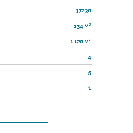
37230
134 M²
1 120 M²
4
5
1