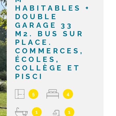
HABITABLES +
ACTUALIT
DOUBLE
GARAGE 33
NOTRE A
M2. BUS SUR
PLACE.
CONTACT
COMMERCES,
ÉCOLES,
COLLÈGE ET
PISCI
5
4
1
1