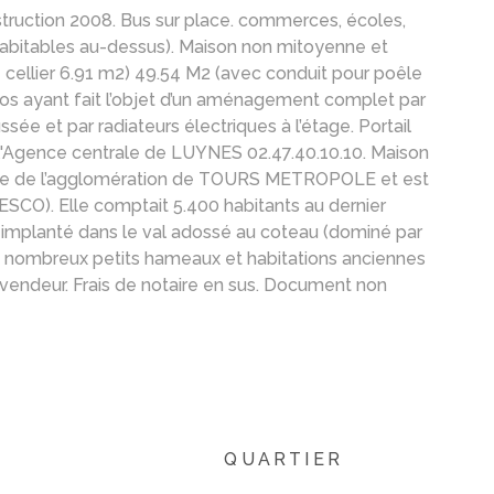
ion 2008. Bus sur place. commerces, écoles,
 habitables au-dessus). Maison non mitoyenne et
 + cellier 6.91 m2) 49.54 M2 (avec conduit pour poêle
los ayant fait l’objet d’un aménagement complet par
ée et par radiateurs électriques à l’étage. Portail
'Agence centrale de LUYNES 02.47.40.10.10. Maison
partie de l’agglomération de TOURS METROPOLE et est
ESCO). Elle comptait 5.400 habitants au dernier
e, implanté dans le val adossé au coteau (dominé par
 de nombreux petits hameaux et habitations anciennes
 vendeur. Frais de notaire en sus. Document non
QUARTIER