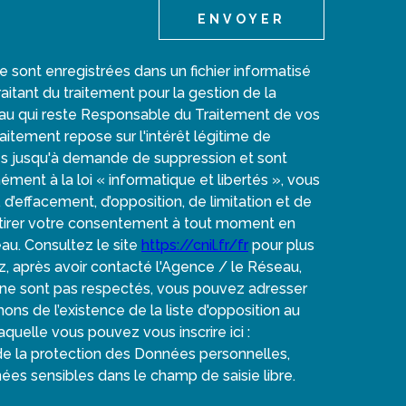
ENVOYER
re sont enregistrées dans un fichier informatisé
tant du traitement pour la gestion de la
au qui reste Responsable du Traitement de vos
itement repose sur l'intérêt légitime de
es jusqu'à demande de suppression et sont
ent à la loi « informatique et libertés », vous
, d’effacement, d’opposition, de limitation et de
etirer votre consentement à tout moment en
au. Consultez le site
https://cnil.fr/fr
pour plus
ez, après avoir contacté l'Agence / le Réseau,
» ne sont pas respectés, vous pouvez adresser
ns de l’existence de la liste d'opposition au
quelle vous pouvez vous inscrire ici :
 de la protection des Données personnelles,
ées sensibles dans le champ de saisie libre.