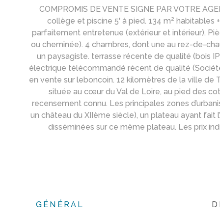
COMPROMIS DE VENTE SIGNE PAR VOTRE AGENCE.
collège et piscine 5' à pied. 134 m² habitable
parfaitement entretenue (extérieur et intérieur). Pi
ou cheminée). 4 chambres, dont une au rez-de-chaus
un paysagiste. terrasse récente de qualité (bois I
électrique télécommandé récent de qualité (Socié
en vente sur leboncoin. 12 kilomètres de la ville 
située au cœur du Val de Loire, au pied des co
recensement connu. Les principales zones d’urbanisa
un château du XIIème siècle), un plateau ayant fait
disséminées sur ce même plateau. Les prix indi
GÉNÉRAL
D