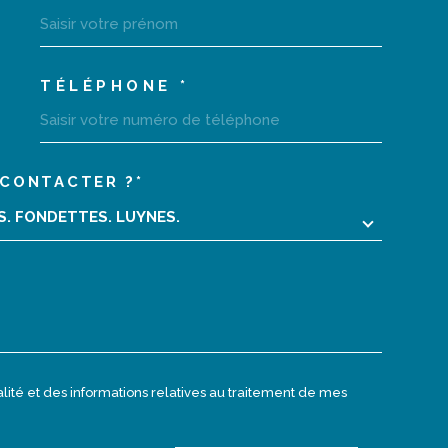
TÉLÉPHONE *
CONTACTER ?*
02 47 40 10 10
EDEMANDE
RS. FONDETTES. LUYNES.
monagencecentrale@orange.fr
7 place des victoires
37230
Luynes
ialité et des informations relatives au traitement de mes