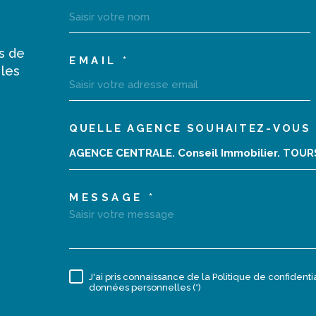
s de
EMAIL *
 les
QUELLE AGENCE SOUHAITEZ-VOUS 
02 47 40 10 10
TRAD_MELTEM_VOR
AGENCE CENTRALE. Conseil Immobilier. TOU
monagencecentrale@orange.fr
MESSAGE *
18 rue de la Grosse Tour
37000
Tours
J'ai pris connaissance de la Politique de confident
RÈGLEMENTATION
données personnelles (*)