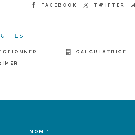
FACEBOOK
TWITTER
UTILS
ECTIONNER
CALCULATRICE
RIMER
NOM *
TRAD_MELTEM_VOS