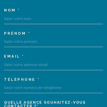
NOM *
TRAD_MELTEM_VOSCOORD
PRÉNOM *
EMAIL *
TÉLÉPHONE *
QUELLE AGENCE SOUHAITEZ-VOUS
TRAD_MELTEM_VOREDEMA
CONTACTER ?*