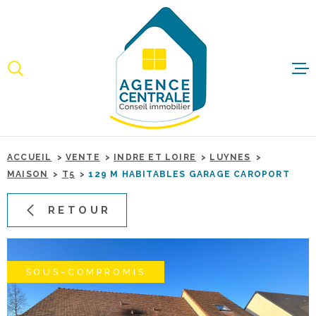
Aller
Aller
Aller
Aller
à
à
au
au
:
la
menu
contenu
recherche
principal
ACCUEI
ACHET
ACCUEIL
VENTE
INDRE ET LOIRE
LUYNES
IMMO
MAISON
T5
129 M HABITABLES GARAGE CAROPORT
PROFE
RETOUR
ESTIME
SOUS-COMPROMIS
BIENS 