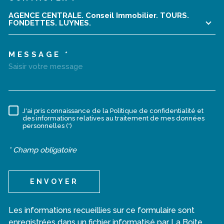
AGENCE CENTRALE. Conseil Immobilier. TOURS.
FONDETTES. LUYNES.
MESSAGE *
J'ai pris connaissance de la Politique de confidentialité et
RÈGLEMENTATION
des informations relatives au traitement de mes données
personnelles (*)
* Champ obligatoire
ENVOYER
Les informations recueillies sur ce formulaire sont
enregistrées dans un fichier informatisé par La Boite