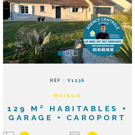
ACTUAL
NOTRE
AGENC
CONTA
RÉF :
V1236
MAISON
129 M² HABITABLES +
GARAGE + CAROPORT