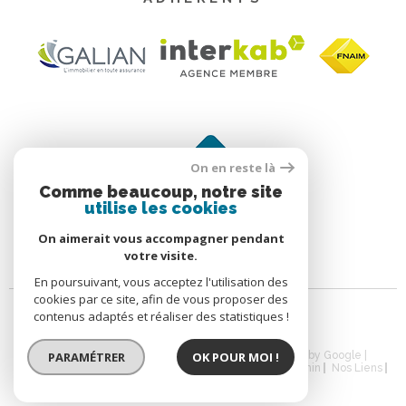
On en reste là
Comme beaucoup, notre site
utilise les cookies
On aimerait vous accompagner pendant
votre visite.
En poursuivant, vous acceptez l'utilisation des
cookies par ce site, afin de vous proposer des
contenus adaptés et réaliser des statistiques !
PARAMÉTRER
OK POUR MOI !
© 2026 | Tous droits réservés | Traduction powered by Google |
Nos Honoraires
Plan Du Site
Mentions Légales
Admin
Nos Liens
Politique RGPD
Cookies