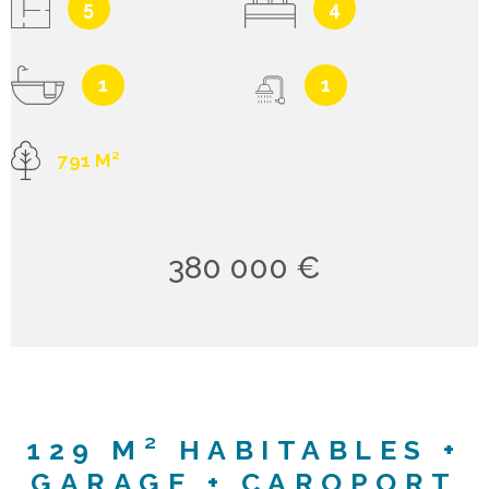
5
4
1
1
791 M²
380 000 €
129 M² HABITABLES +
GARAGE + CAROPORT