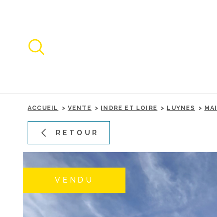
Aller
Aller
Aller
Aller
à
à
au
au
:
la
menu
contenu
recherche
principal
ACCUEIL
VENTE
INDRE ET LOIRE
LUYNES
MA
RETOUR
VENDU