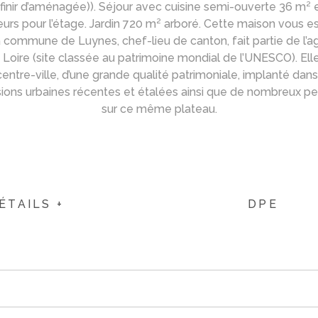
inir d’aménagée)). Séjour avec cuisine semi-ouverte 36 m² et 
ateurs pour l’étage. Jardin 720 m² arboré. Cette maison vou
s. La commune de Luynes, chef-lieu de canton, fait partie d
a Loire (site classée au patrimoine mondial de l’UNESCO). El
 centre-ville, d’une grande qualité patrimoniale, implanté da
tensions urbaines récentes et étalées ainsi que de nombreux 
sur ce même plateau.
ÉTAILS +
DPE