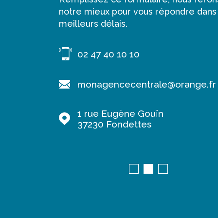
notre mieux pour vous répondre dans
meilleurs délais.
02 47 40 10 10
range.fr
monagencecentrale@orange.fr
1 rue Eugène Gouïn
37230
Fondettes