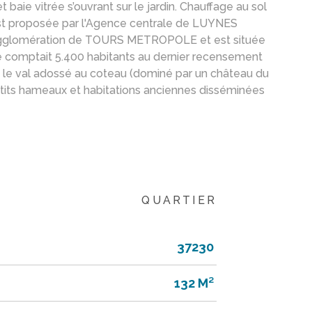
baie vitrée s’ouvrant sur le jardin. Chauffage au sol
s est proposée par l'Agence centrale de LUYNES
e l’agglomération de TOURS METROPOLE et est située
le comptait 5.400 habitants au dernier recensement
ns le val adossé au coteau (dominé par un château du
petits hameaux et habitations anciennes disséminées
QUARTIER
37230
132 M²