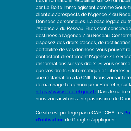
Les informations recueillies sur ce formulai
par La Boite Immo agissant comme Sous-trai
clientèle/prospects de l'Agence / du Rése
Données personnelles. La base légale du tra
l'Agence / du Réseau. Elles sont conservé
destinées à l'Agence / au Réseau. Conformém
disposez des droits d’accès, de rectification
portabilité de vos données. Vous pouvez r
contactant directement l’Agence / Le Rése
d’informations sur vos droits. Si vous estim
que vos droits « Informatique et Libertés 
une réclamation à la CNIL. Nous vous informo
démarchage téléphonique « Bloctel », sur la
https://www.bloctel.gouv.fr
. Dans le cadre
nous vous invitons à ne pas inscrire de Donn
Ce site est protégé par reCAPTCHA, les
Po
d'utilisation
de Google s'appliquent.