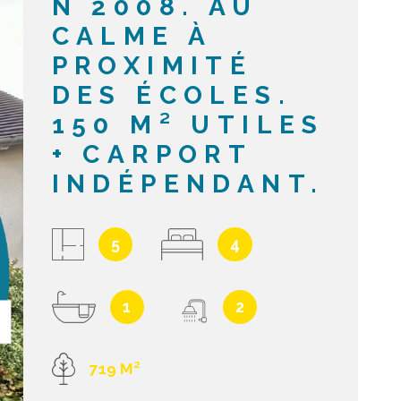
N 2008. AU
CALME À
ACTUALIT
PROXIMITÉ
DES ÉCOLES.
NOTRE A
150 M² UTILES
+ CARPORT
CONTACT
INDÉPENDANT.
5
4
1
2
719 M²