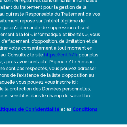
re sont enregistrées dans un fichier informatisé
tant du traitement pour la gestion de la
au qui reste Responsable du Traitement de vos
itement repose sur l'intérêt légitime de
es jusqu'à demande de suppression et sont
ent à la loi « informatique et libertés », vous
, d’effacement, d’opposition, de limitation et de
etirer votre consentement à tout moment en
au. Consultez le site
https://cnil.fr/fr
pour plus
ez, après avoir contacté l'Agence / le Réseau,
» ne sont pas respectés, vous pouvez adresser
ns de l’existence de la liste d'opposition au
quelle vous pouvez vous inscrire ici :
 de la protection des Données personnelles,
ées sensibles dans le champ de saisie libre.
litiques de Confidentialité
et es
Conditions