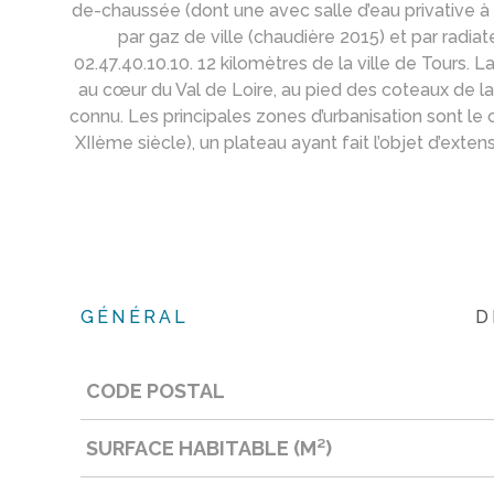
de-chaussée (dont une avec salle d’eau privative à f
par gaz de ville (chaudière 2015) et par radi
02.47.40.10.10. 12 kilomètres de la ville de Tour
au cœur du Val de Loire, au pied des coteaux de l
connu. Les principales zones d’urbanisation sont le
XIIème siècle), un plateau ayant fait l’objet d’ex
GÉNÉRAL
D
CODE POSTAL
Caractérisque
Valeurs
SURFACE HABITABLE (M²)