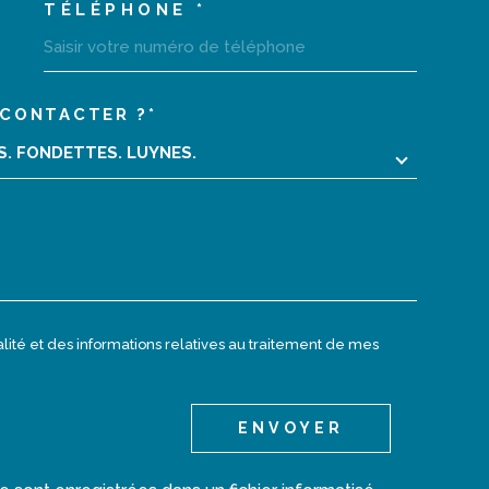
TÉLÉPHONE *
CONTACTER ?*
02 47 40 10 10
EDEMANDE
RS. FONDETTES. LUYNES.
monagencecentrale@orange.fr
7 place des victoires
37230
Luynes
ialité et des informations relatives au traitement de mes
ENVOYER