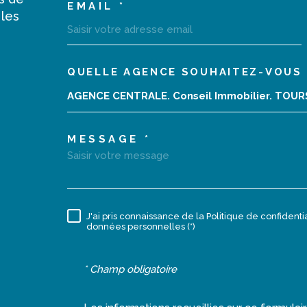
EMAIL *
 les
QUELLE AGENCE SOUHAITEZ-VOUS 
02 47 40 10 10
TRAD_MELTEM_VOR
AGENCE CENTRALE. Conseil Immobilier. TOU
monagencecentrale@orange.fr
MESSAGE *
18 rue de la Grosse Tour
37000
Tours
J'ai pris connaissance de la Politique de confident
RÈGLEMENTATION
données personnelles (*)
* Champ obligatoire