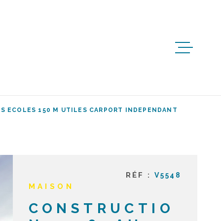
ACCUEIL
ACHETER
ES ECOLES 150 M UTILES CARPORT INDEPENDANT
IMMO
PROFESS
ESTIMER
RÉF :
V5548
MAISON
CONSTRUCTIO
BIENS V