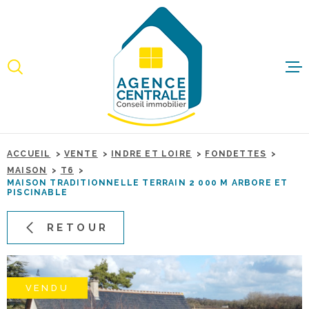
Aller
Aller
Aller
Aller
à
à
au
au
:
la
menu
contenu
recherche
principal
ACCUEI
ACHET
ACCUEIL
VENTE
INDRE ET LOIRE
FONDETTES
IMMO
MAISON
T6
PROFE
MAISON TRADITIONNELLE TERRAIN 2 000 M ARBORE ET
PISCINABLE
RETOUR
ESTIME
BIENS 
VENDU