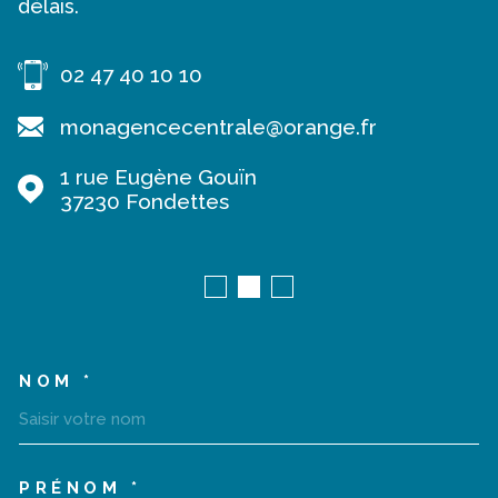
délais.
02 47 40 10 10
monagencecentrale@orange.fr
1 rue Eugène Gouïn
37230
Fondettes
NOM *
TRAD_MELTEM_VOSCOORD
PRÉNOM *