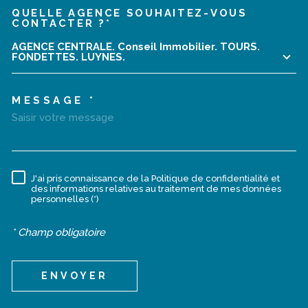
QUELLE AGENCE SOUHAITEZ-VOUS
TRAD_MELTEM_VOREDEMA
CONTACTER ?*
AGENCE CENTRALE. Conseil Immobilier. TOURS.
FONDETTES. LUYNES.
MESSAGE *
J'ai pris connaissance de la Politique de confidentialité et
RÈGLEMENTATION
des informations relatives au traitement de mes données
personnelles (*)
* Champ obligatoire
ENVOYER