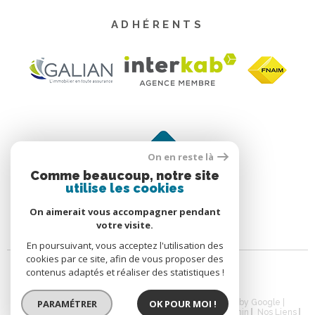
ADHÉRENTS
On en reste là
Comme beaucoup, notre site
utilise les cookies
On aimerait vous accompagner pendant
votre visite.
En poursuivant, vous acceptez l'utilisation des
cookies par ce site, afin de vous proposer des
contenus adaptés et réaliser des statistiques !
© 2026 | Tous droits réservés | Traduction powered by Google |
PARAMÉTRER
OK POUR MOI !
Nos Honoraires
Plan Du Site
Mentions Légales
Admin
Nos Liens