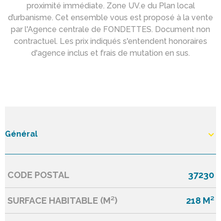
proximité immédiate. Zone UV.e du Plan local
d’urbanisme. Cet ensemble vous est proposé à la vente
par l'Agence centrale de FONDETTES. Document non
contractuel. Les prix indiqués s'entendent honoraires
d'agence inclus et frais de mutation en sus.
Général
CODE POSTAL
37230
Caractérisque
Valeurs
SURFACE HABITABLE (M²)
218 M²