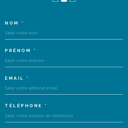
NOM *
TRAD_MELTEM_VOSCOORD
PRÉNOM *
EMAIL *
TÉLÉPHONE *