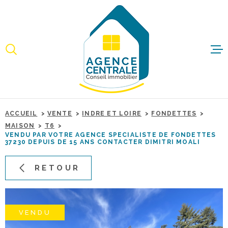
Aller
Aller
Aller
Aller
à
à
au
au
:
la
menu
contenu
recherche
principal
ACCUEI
ACHET
ACCUEIL
VENTE
INDRE ET LOIRE
FONDETTES
IMMO
MAISON
T6
PROFE
VENDU PAR VOTRE AGENCE SPECIALISTE DE FONDETTES
37230 DEPUIS DE 15 ANS CONTACTER DIMITRI MOALI
RETOUR
ESTIME
BIENS 
VENDU