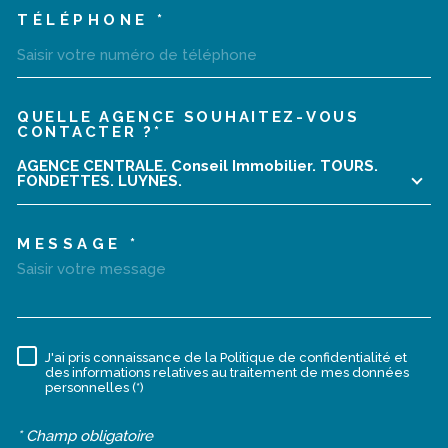
TÉLÉPHONE *
QUELLE AGENCE SOUHAITEZ-VOUS
TRAD_MELTEM_VOREDEMA
CONTACTER ?*
AGENCE CENTRALE. Conseil Immobilier. TOURS.
FONDETTES. LUYNES.
MESSAGE *
J'ai pris connaissance de la Politique de confidentialité et
RÈGLEMENTATION
des informations relatives au traitement de mes données
personnelles (*)
* Champ obligatoire