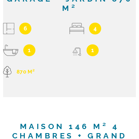
M²
6
4
1
1
870 M²
MAISON 146 M² 4
CHAMBRES + GRAND