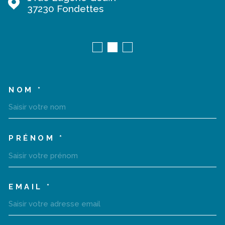
37230
Fondettes
NOM *
TRAD_MELTEM_VOSCOORD
PRÉNOM *
EMAIL *