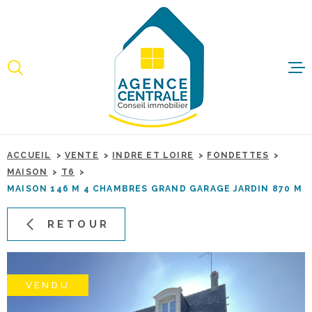
Aller
Aller
Aller
Aller
à
à
au
au
:
la
menu
contenu
recherche
principal
ACCUEI
ACHET
ACCUEIL
VENTE
INDRE ET LOIRE
FONDETTES
IMMO
MAISON
T6
PROFE
MAISON 146 M 4 CHAMBRES GRAND GARAGE JARDIN 870 M
RETOUR
ESTIME
BIENS 
VENDU