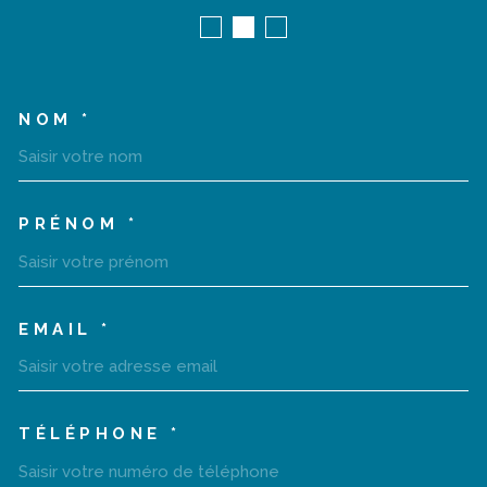
NOM *
TRAD_MELTEM_VOSCOORD
PRÉNOM *
EMAIL *
TÉLÉPHONE *