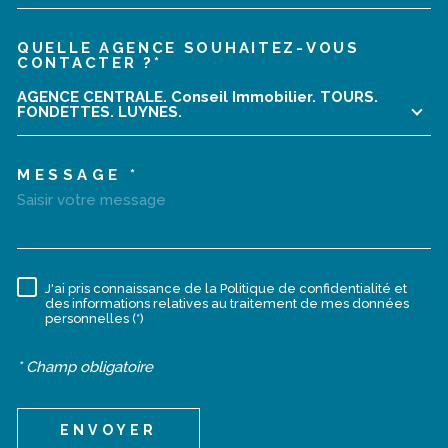
QUELLE AGENCE SOUHAITEZ-VOUS
TRAD_MELTEM_VOREDEMA
CONTACTER ?*
AGENCE CENTRALE. Conseil Immobilier. TOURS.
FONDETTES. LUYNES.
MESSAGE *
J'ai pris connaissance de la Politique de confidentialité et
RÈGLEMENTATION
des informations relatives au traitement de mes données
personnelles (*)
* Champ obligatoire
ENVOYER