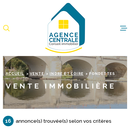
Aller
Aller
Aller
Aller
à
à
au
au
:
la
menu
contenu
recherche
principal
ACCUEI
ACHET
IMMO
ACCUEIL
VENTE
INDRE ET LOIRE
FONDETTES
PROFE
VENTE IMMOBILIÈRE
ESTIME
BIENS 
16
annonce(s) trouvée(s) selon vos critères